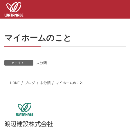
コ
ナ
ン
ビ
テ
ゲ
ン
ー
ツ
シ
へ
ョ
マイホームのこと
ス
ン
キ
に
ッ
移
プ
動
未分類
カテゴリー
HOME
ブログ
未分類
マイホームのこと
渡辺建設株式会社