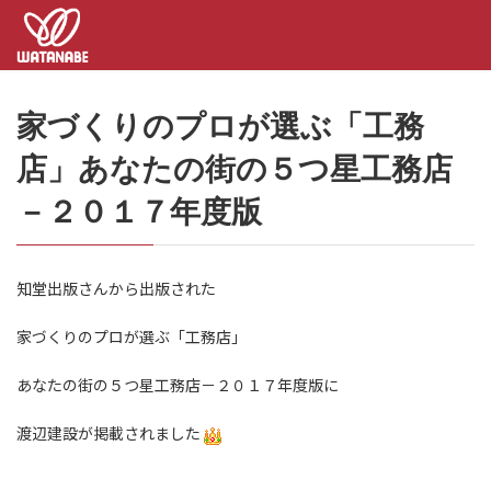
コ
ナ
ン
ビ
テ
ゲ
ン
ー
ツ
シ
へ
ョ
家づくりのプロが選ぶ「工務
ス
ン
キ
に
店」あなたの街の５つ星工務店
ッ
移
－２０１７年度版
プ
動
知堂出版さんから出版された
家づくりのプロが選ぶ「工務店」
あなたの街の５つ星工務店－２０１７年度版に
渡辺建設が掲載されました