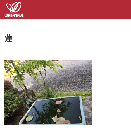
コ
ナ
ン
ビ
テ
ゲ
ン
ー
ツ
シ
へ
ョ
蓮
ス
ン
キ
に
ッ
移
プ
動