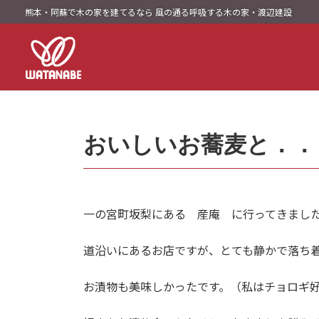
コ
ナ
熊本・阿蘇で木の家を建てるなら 風の通る呼吸する木の家・渡辺建設
ン
ビ
テ
ゲ
ン
ー
ツ
シ
へ
ョ
ス
ン
キ
に
おいしいお蕎麦と．．
ッ
移
プ
動
一の宮町坂梨にある 産庵 に行ってきまし
道沿いにあるお店ですが、とても静かで落ち
お漬物も美味しかったです。（私はチョロギ