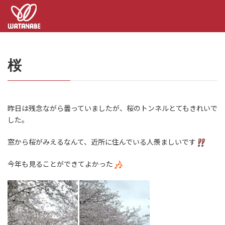
コ
ナ
ン
ビ
テ
ゲ
ン
ー
ツ
シ
へ
ョ
桜
ス
ン
キ
に
ッ
移
プ
動
昨日は残念ながら曇っていましたが、桜のトンネルとてもきれいで
した。
窓から桜がみえるなんて、近所に住んでいる人羨ましいです
今年も見ることができてよかった