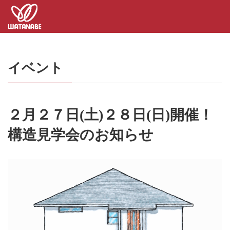
コ
ナ
ン
ビ
テ
ゲ
ン
ー
ツ
シ
へ
ョ
イベント
ス
ン
キ
に
ッ
移
プ
動
２月２７日(土)２８日(日)開催！
構造見学会のお知らせ