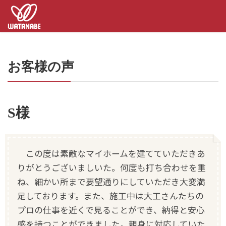
コ
ナ
ン
ビ
テ
ゲ
ン
ー
ツ
シ
へ
ョ
お客様の声
ス
ン
キ
に
ッ
移
プ
動
S様
この度は素敵なマイホームを建てていただきあ
りがとうございましいた。何度も打ち合わせを重
ね、細かい所まで要望通りにしていただき大変満
足しております。また、施工中は大工さんたちの
プロの仕事を近くで見ることができ、納得と安心
感を持つことができました。親身に対応していた