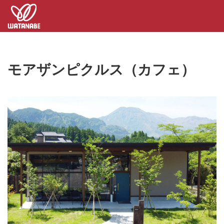
コ
ナ
ン
ビ
テ
ゲ
ン
ー
ツ
シ
へ
ョ
ス
ン
モアザンピクルス（カフェ）
キ
に
ッ
移
プ
動